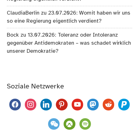
ClaudiaBerlin
zu
23.07.2026: Womit haben wir uns
so eine Regierung eigentlich verdient?
Bock
zu
13.07.2026: Toleranz oder Intoleranz
gegenüber Antidemokraten – was schadet wirklich
unserer Demokratie?
Soziale Netzwerke
facebook
instagram
linkedin
pinterest
youtube
mastodon
reddit
paypal
weixin
komoot
spotify