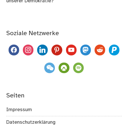
unserer Demokratie?
Soziale Netzwerke
facebook
instagram
linkedin
pinterest
youtube
mastodon
reddit
paypal
weixin
komoot
spotify
Seiten
Impressum
Datenschutzerklärung