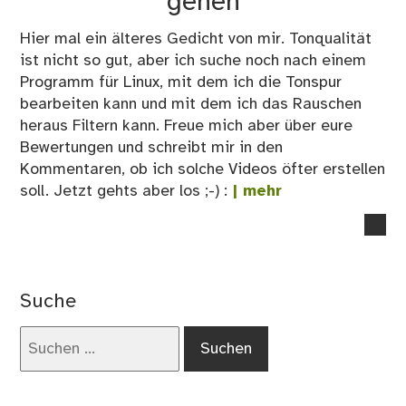
gehen
Hier mal ein älteres Gedicht von mir. Tonqualität
ist nicht so gut, aber ich suche noch nach einem
Programm für Linux, mit dem ich die Tonspur
bearbeiten kann und mit dem ich das Rauschen
heraus Filtern kann. Freue mich aber über eure
Bewertungen und schreibt mir in den
Kommentaren, ob ich solche Videos öfter erstellen
soll. Jetzt gehts aber los ;-) :
| mehr
no
co
on
Ko
Suche
las
un
Suchen
auf
nach:
ein
Rei