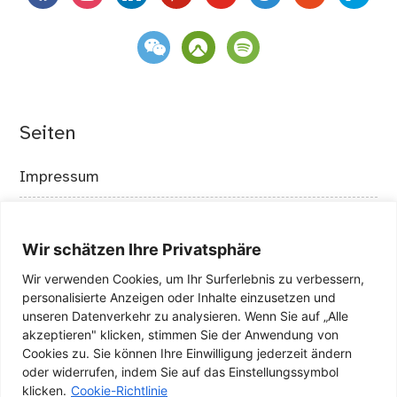
weixin
komoot
spotify
Seiten
Impressum
Datenschutzerklärung
Wir schätzen Ihre Privatsphäre
Cookie-Richtlinie
Wir verwenden Cookies, um Ihr Surferlebnis zu verbessern,
personalisierte Anzeigen oder Inhalte einzusetzen und
In den Medien
unseren Datenverkehr zu analysieren. Wenn Sie auf „Alle
akzeptieren" klicken, stimmen Sie der Anwendung von
Meine Badges
Cookies zu. Sie können Ihre Einwilligung jederzeit ändern
oder widerrufen, indem Sie auf das Einstellungssymbol
Das Lebens-ABC auf anderen Seiten
klicken.
Cookie-Richtlinie