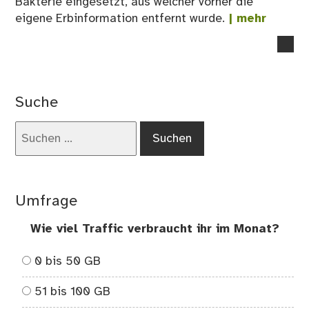
Bakterie eingesetzt, aus welcher vorher die
eigene Erbinformation entfernt wurde.
| mehr
no
co
on
Jet
Suche
kö
wir
Suchen
au
nach:
sc
Go
spi
Umfrage
Wie viel Traffic verbraucht ihr im Monat?
0 bis 50 GB
51 bis 100 GB