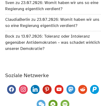
Sven
zu
23.07.2026: Womit haben wir uns so eine
Regierung eigentlich verdient?
ClaudiaBerlin
zu
23.07.2026: Womit haben wir uns
so eine Regierung eigentlich verdient?
Bock
zu
13.07.2026: Toleranz oder Intoleranz
gegenüber Antidemokraten – was schadet wirklich
unserer Demokratie?
Soziale Netzwerke
facebook
instagram
linkedin
pinterest
youtube
mastodon
reddit
paypal
weixin
komoot
spotify