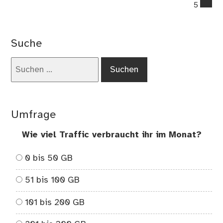
co
5
on
Wi
ein
Suche
Ver
bei
Suchen
o2
nach:
zur
inn
Kü
Umfrage
wu
Wie viel Traffic verbraucht ihr im Monat?
0 bis 50 GB
51 bis 100 GB
101 bis 200 GB