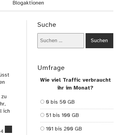
Blogaktionen
Suche
Suchen
nach:
Umfrage
üsst
Wie viel Traffic verbraucht
uen
ihr im Monat?
 zu
0 bis 50 GB
hr,
l ich
51 bis 100 GB
101 bis 200 GB
comments
14