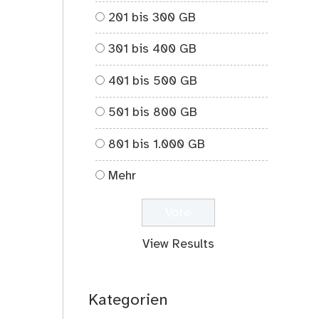
on
201 bis 300 GB
Dies,
Das
301 bis 400 GB
und
Jenes
401 bis 500 GB
;-)
501 bis 800 GB
801 bis 1.000 GB
Mehr
View Results
Kategorien