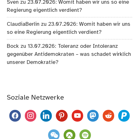
Sven
zu
23.07.2026: Womit haben wir uns so eine
Regierung eigentlich verdient?
ClaudiaBerlin
zu
23.07.2026: Womit haben wir uns
so eine Regierung eigentlich verdient?
Bock
zu
13.07.2026: Toleranz oder Intoleranz
gegenüber Antidemokraten – was schadet wirklich
unserer Demokratie?
Soziale Netzwerke
facebook
instagram
linkedin
pinterest
youtube
mastodon
reddit
paypal
weixin
komoot
spotify