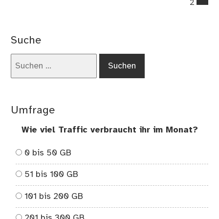
2
on
Die
Kä
Suche
–
Kin
Suchen
Jug
nach:
un
Fre
Umfrage
Wie viel Traffic verbraucht ihr im Monat?
0 bis 50 GB
51 bis 100 GB
101 bis 200 GB
201 bis 300 GB