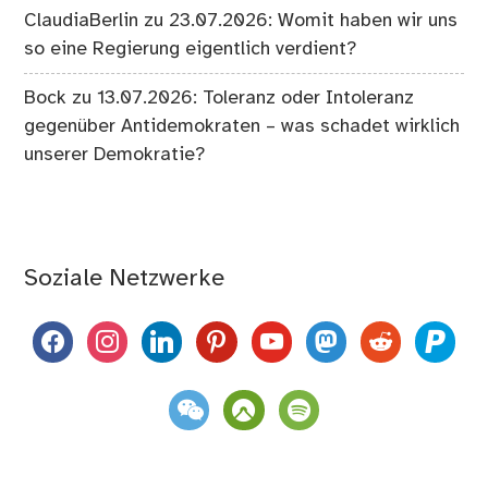
ClaudiaBerlin
zu
23.07.2026: Womit haben wir uns
so eine Regierung eigentlich verdient?
Bock
zu
13.07.2026: Toleranz oder Intoleranz
gegenüber Antidemokraten – was schadet wirklich
unserer Demokratie?
Soziale Netzwerke
facebook
instagram
linkedin
pinterest
youtube
mastodon
reddit
paypal
weixin
komoot
spotify