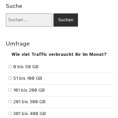
Cha
Suche
tim
die
Suchen
Zw
nach:
Umfrage
Wie viel Traffic verbraucht ihr im Monat?
0 bis 50 GB
51 bis 100 GB
101 bis 200 GB
201 bis 300 GB
301 bis 400 GB