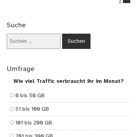
2
on
Die
Kä
Suche
–
Kin
Suchen
Jug
nach:
un
Fre
Umfrage
Wie viel Traffic verbraucht ihr im Monat?
0 bis 50 GB
51 bis 100 GB
101 bis 200 GB
201 bis 300 GB