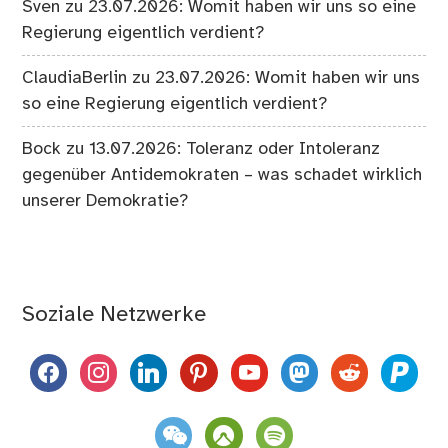
Sven
zu
23.07.2026: Womit haben wir uns so eine
Regierung eigentlich verdient?
ClaudiaBerlin
zu
23.07.2026: Womit haben wir uns
so eine Regierung eigentlich verdient?
Bock
zu
13.07.2026: Toleranz oder Intoleranz
gegenüber Antidemokraten – was schadet wirklich
unserer Demokratie?
Soziale Netzwerke
facebook
instagram
linkedin
pinterest
youtube
mastodon
reddit
paypal
weixin
komoot
spotify