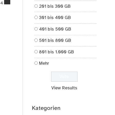
comments
14
201 bis 300 GB
on
Wowereit
301 bis 400 GB
und
der
401 bis 500 GB
Großflughafen
501 bis 800 GB
801 bis 1.000 GB
Mehr
View Results
Kategorien