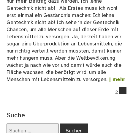
nun mein Beitrag dazu werden. Ich lehne
Gentechnik nicht ab! Als Erstes muss ich wohl
erst einmal ein Geständnis machen: Ich lehne
Gentechnik nicht ab! Ich sehe in der Gentechnik
Chancen, um alle Menschen auf dieser Erde mit
Lebensmittel zu versorgen. Ja, derzeit haben wir
sogar eine Überproduktion an Lebensmitteln, die
nur richtig verteilt werden müssten, damit keiner
mehr hungern muss. Aber die Weltbevölkerung
wächst ja nach wie vor und damit würde auch die
Fläche wachsen, die benötigt wird, um alle
Menschen mit Lebensmitteln zu versorgen.
| mehr
co
2
on
Gen
an
Suche
Nut
–
Suchen
Se