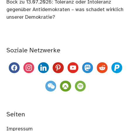
Bock
zu
13.07.2026: Toleranz oder Intoleranz
gegenüber Antidemokraten – was schadet wirklich
unserer Demokratie?
Soziale Netzwerke
facebook
instagram
linkedin
pinterest
youtube
mastodon
reddit
paypal
weixin
komoot
spotify
Seiten
Impressum