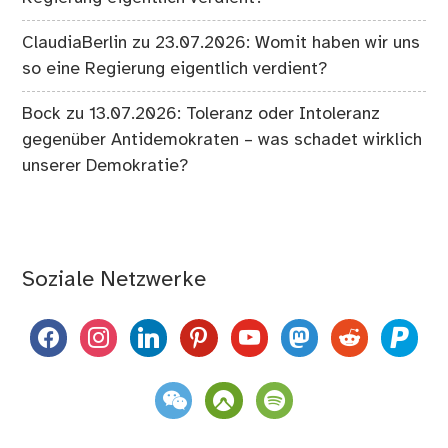
ClaudiaBerlin
zu
23.07.2026: Womit haben wir uns
so eine Regierung eigentlich verdient?
Bock
zu
13.07.2026: Toleranz oder Intoleranz
gegenüber Antidemokraten – was schadet wirklich
unserer Demokratie?
Soziale Netzwerke
facebook
instagram
linkedin
pinterest
youtube
mastodon
reddit
paypal
weixin
komoot
spotify