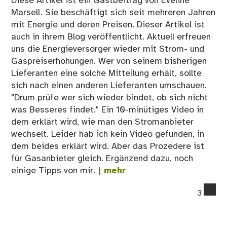
Diese Artikel ist ein Gastbeitrag von Eveline
Marsell. Sie beschäftigt sich seit mehreren Jahren
mit Energie und deren Preisen. Dieser Artikel ist
auch in ihrem Blog veröffentlicht. Aktuell erfreuen
uns die Energieversorger wieder mit Strom- und
Gaspreiserhöhungen. Wer von seinem bisherigen
Lieferanten eine solche Mitteilung erhält, sollte
sich nach einen anderen Lieferanten umschauen.
"Drum prüfe wer sich wieder bindet, ob sich nicht
was Besseres findet." Ein 10-minütiges Video in
dem erklärt wird, wie man den Stromanbieter
wechselt. Leider hab ich kein Video gefunden, in
dem beides erklärt wird. Aber das Prozedere ist
für Gasanbieter gleich. Ergänzend dazu, noch
einige Tipps von mir.
| mehr
co
3
on
Ti
zu