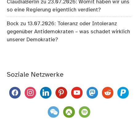
ClaudiaBerlin
zu
23.07.2026: Womit haben wir uns
so eine Regierung eigentlich verdient?
Bock
zu
13.07.2026: Toleranz oder Intoleranz
gegenüber Antidemokraten – was schadet wirklich
unserer Demokratie?
Soziale Netzwerke
facebook
instagram
linkedin
pinterest
youtube
mastodon
reddit
paypal
weixin
komoot
spotify