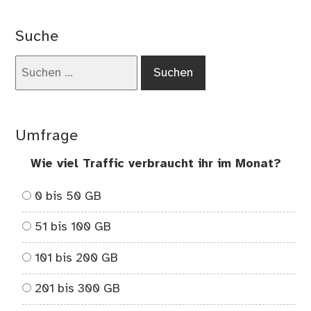
Vor
„Di
Suche
Phy
vo
Suchen
Fri
nach:
Dür
Umfrage
Wie viel Traffic verbraucht ihr im Monat?
0 bis 50 GB
51 bis 100 GB
101 bis 200 GB
201 bis 300 GB