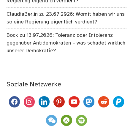
Regierung eigentlich verdient?
ClaudiaBerlin
zu
23.07.2026: Womit haben wir uns
so eine Regierung eigentlich verdient?
Bock
zu
13.07.2026: Toleranz oder Intoleranz
gegenüber Antidemokraten – was schadet wirklich
unserer Demokratie?
Soziale Netzwerke
facebook
instagram
linkedin
pinterest
youtube
mastodon
reddit
paypal
weixin
komoot
spotify