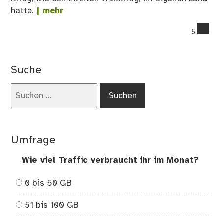
hatte.
| mehr
co
5
on
Fl
am
Suche
Ost
ent
Suchen
nach:
Umfrage
Wie viel Traffic verbraucht ihr im Monat?
0 bis 50 GB
51 bis 100 GB