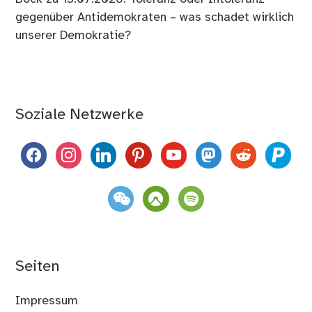
gegenüber Antidemokraten – was schadet wirklich
unserer Demokratie?
Soziale Netzwerke
facebook
instagram
linkedin
pinterest
youtube
mastodon
reddit
paypal
weixin
komoot
spotify
Seiten
Impressum