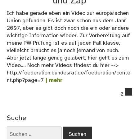
und Zap
Ich habe gerade eben ein Video zur europäischen
Union gefunden. Es ist zwar schon aus dem Jahr
2007, aber es gibt doch noch die ein oder andere
wichtige Information wieder. Zur Vorbereitung auf
meine PW Prüfung ist es auf jeden Fall klasse,
vielleicht braucht es ja noch jemand von euch.
Aber jetzt lange genug gelabert, hier geht es zum
Video.... Noch mehr Videos findest du hier -->
http://foederalion.bundesrat.de/foederalion/conte
nt.php?page=7
| mehr
co
2
on
Die
eur
Suche
Uni
–
Suchen
Zip
nach: