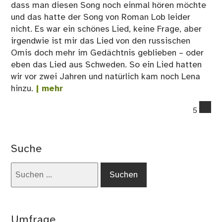
dass man diesen Song noch einmal hören möchte
und das hatte der Song von Roman Lob leider
nicht. Es war ein schönes Lied, keine Frage, aber
irgendwie ist mir das Lied von den russischen
Omis doch mehr im Gedächtnis geblieben – oder
eben das Lied aus Schweden. So ein Lied hatten
wir vor zwei Jahren und natürlich kam noch Lena
hinzu.
| mehr
co
5
on
De
eur
Suche
So
Co
Suchen
20
nach:
–
#E
Umfrage