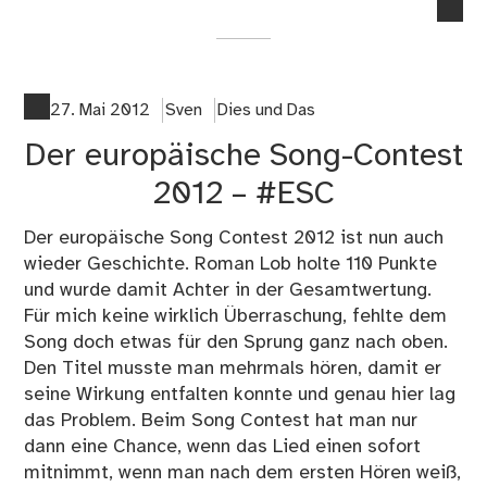
no
co
on
Wa
der
27. Mai 2012
Sven
Dies und Das
vor
Der europäische Song-Contest
Pla
be
2012 – #ESC
#E
nic
Der europäische Song Contest 2012 ist nun auch
übe
wieder Geschichte. Roman Lob holte 110 Punkte
die
und wurde damit Achter in der Gesamtwertung.
Qua
Für mich keine wirklich Überraschung, fehlte dem
sag
Song doch etwas für den Sprung ganz nach oben.
Den Titel musste man mehrmals hören, damit er
seine Wirkung entfalten konnte und genau hier lag
das Problem. Beim Song Contest hat man nur
dann eine Chance, wenn das Lied einen sofort
mitnimmt, wenn man nach dem ersten Hören weiß,