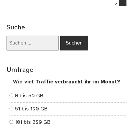
co
4
on
Sv
fra
Suche
Wa
pas
Suchen
we
nach:
ma
der
Erd
Umfrage
die
Wä
Wie viel Traffic verbraucht ihr im Monat?
ent
0 bis 50 GB
51 bis 100 GB
101 bis 200 GB