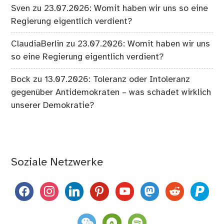
Sven
zu
23.07.2026: Womit haben wir uns so eine
Regierung eigentlich verdient?
ClaudiaBerlin
zu
23.07.2026: Womit haben wir uns
so eine Regierung eigentlich verdient?
Bock
zu
13.07.2026: Toleranz oder Intoleranz
gegenüber Antidemokraten – was schadet wirklich
unserer Demokratie?
Soziale Netzwerke
facebook
instagram
linkedin
pinterest
youtube
mastodon
reddit
paypal
weixin
komoot
spotify