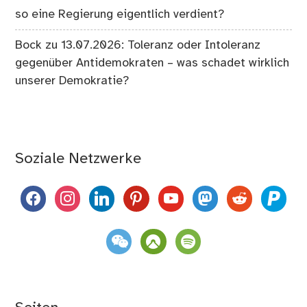
so eine Regierung eigentlich verdient?
Bock
zu
13.07.2026: Toleranz oder Intoleranz
gegenüber Antidemokraten – was schadet wirklich
unserer Demokratie?
Soziale Netzwerke
facebook
instagram
linkedin
pinterest
youtube
mastodon
reddit
paypal
weixin
komoot
spotify