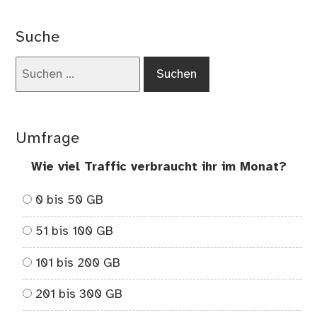
#Bl
Da
Suche
E-
Bo
Suchen
ist
nach:
da
Umfrage
Wie viel Traffic verbraucht ihr im Monat?
0 bis 50 GB
51 bis 100 GB
101 bis 200 GB
201 bis 300 GB