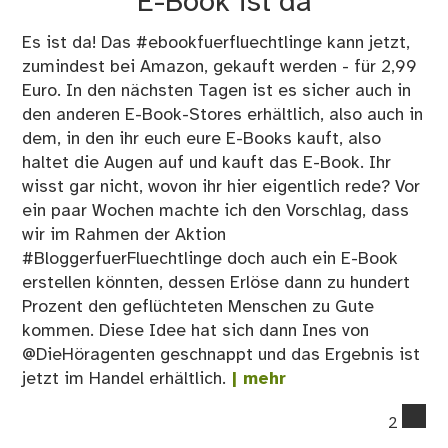
E-Book ist da
Es ist da! Das #ebookfuerfluechtlinge kann jetzt,
zumindest bei Amazon, gekauft werden - für 2,99
Euro. In den nächsten Tagen ist es sicher auch in
den anderen E-Book-Stores erhältlich, also auch in
dem, in den ihr euch eure E-Books kauft, also
haltet die Augen auf und kauft das E-Book. Ihr
wisst gar nicht, wovon ihr hier eigentlich rede? Vor
ein paar Wochen machte ich den Vorschlag, dass
wir im Rahmen der Aktion
#BloggerfuerFluechtlinge doch auch ein E-Book
erstellen könnten, dessen Erlöse dann zu hundert
Prozent den geflüchteten Menschen zu Gute
kommen. Diese Idee hat sich dann Ines von
@DieHöragenten geschnappt und das Ergebnis ist
jetzt im Handel erhältlich.
| mehr
co
2
on