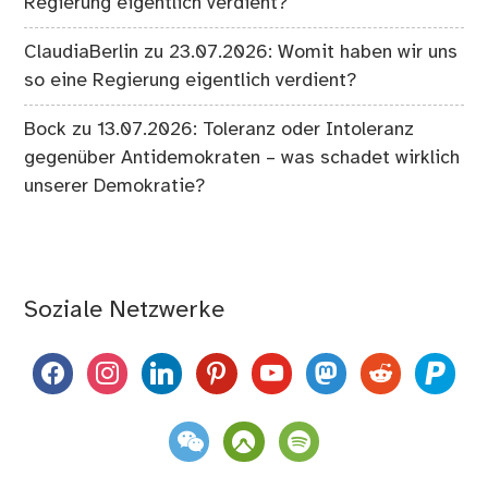
Regierung eigentlich verdient?
ClaudiaBerlin
zu
23.07.2026: Womit haben wir uns
so eine Regierung eigentlich verdient?
Bock
zu
13.07.2026: Toleranz oder Intoleranz
gegenüber Antidemokraten – was schadet wirklich
unserer Demokratie?
Soziale Netzwerke
facebook
instagram
linkedin
pinterest
youtube
mastodon
reddit
paypal
weixin
komoot
spotify