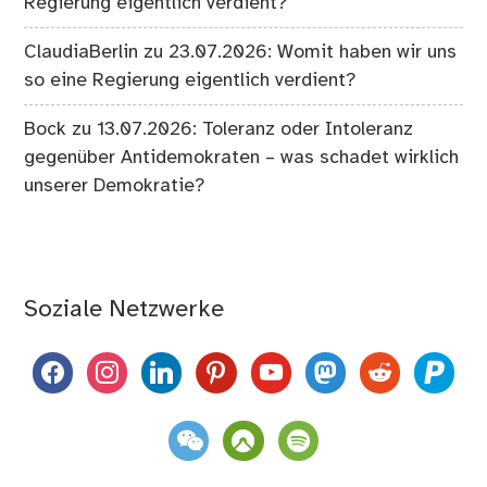
Regierung eigentlich verdient?
ClaudiaBerlin
zu
23.07.2026: Womit haben wir uns
so eine Regierung eigentlich verdient?
Bock
zu
13.07.2026: Toleranz oder Intoleranz
gegenüber Antidemokraten – was schadet wirklich
unserer Demokratie?
Soziale Netzwerke
facebook
instagram
linkedin
pinterest
youtube
mastodon
reddit
paypal
weixin
komoot
spotify