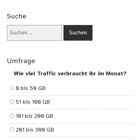
Ich
füh
Suche
mi
ge
Suchen
ric
nach:
sch
Umfrage
Wie viel Traffic verbraucht ihr im Monat?
0 bis 50 GB
51 bis 100 GB
101 bis 200 GB
201 bis 300 GB