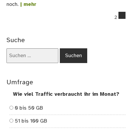
noch.
| mehr
co
2
on
Da
dig
Suche
Le
ver
Suchen
nach:
Umfrage
Wie viel Traffic verbraucht ihr im Monat?
0 bis 50 GB
51 bis 100 GB