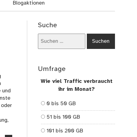
Blogaktionen
Suche
Suchen
nach:
Umfrage
g
Wie viel Traffic verbraucht
h
ihr im Monat?
e und
enste
0 bis 50 GB
 oder
51 bis 100 GB
ung,
101 bis 200 GB