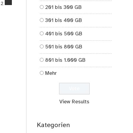
comments
2
201 bis 300 GB
on
Das
301 bis 400 GB
digitale
Leben
401 bis 500 GB
verlieren?
501 bis 800 GB
801 bis 1.000 GB
Mehr
View Results
Kategorien