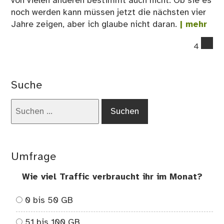
von vielen anderen bestimmt auch nicht. Ob sie es
noch werden kann müssen jetzt die nächsten vier
Jahre zeigen, aber ich glaube nicht daran.
| mehr
co
4
on
Sc
Ge
Suche
–
Die
Suchen
Meh
nach:
der
wä
Wä
Umfrage
hat
sic
Wie viel Traffic verbraucht ihr im Monat?
en
0 bis 50 GB
51 bis 100 GB