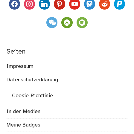
facebook
instagram
linkedin
pinterest
youtube
mastodon
reddit
paypal
weixin
komoot
spotify
Seiten
Impressum
Datenschutzerklärung
Cookie-Richtlinie
In den Medien
Meine Badges