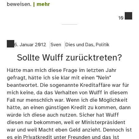
beweisen.
| mehr
co
10
on
Jo
Ga
–
6. Januar 2012
Sven
Dies und Das
,
Politik
Ein
Sollte Wulff zurücktreten?
Neu
für
Hätte man mich diese Frage im letzten Jahr
da
gefragt, hätte ich sie klar mit einen "Nein"
Bu
beantwortet. Die sogenannte Kreditaffäre war für
mich keine, da das Verhalten von Wulff in diesem
Fall nur menschlich war. Wenn ich die Möglichkeit
hätte, an einen günstigen Kredit zu kommen, dann
würde ich diese auch nutzen. Sicher hat Wulff
diesen nur bekommen, weil er Ministerpräsident
war und weil Macht eben Geld anzieht. Dennoch ist
es ein Privatkredit unter Freunden und das ist