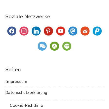
Soziale Netzwerke
facebook
instagram
linkedin
pinterest
youtube
mastodon
reddit
paypal
weixin
komoot
spotify
Seiten
Impressum
Datenschutzerklärung
Cookie-Richtlinie