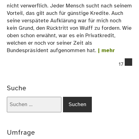
nicht verwerflich. Jeder Mensch sucht nach seinem
Vorteil, das gilt auch für günstige Kredite. Auch
seine verspätete Aufklärung war für mich noch
kein Grund, den Rücktritt von Wulff zu fordern. Wie
oben schon erwähnt, war es ein Privatkredit,
welchen er noch vor seiner Zeit als
Bundespräsident aufgenommen hat.
| mehr
co
17
on
Sol
Wul
Suche
zur
Suchen
nach:
Umfrage