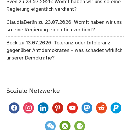
Sven
zu
23.07.2026: Womit haben wir uns so eine
Regierung eigentlich verdient?
ClaudiaBerlin
zu
23.07.2026: Womit haben wir uns
so eine Regierung eigentlich verdient?
Bock
zu
13.07.2026: Toleranz oder Intoleranz
gegenüber Antidemokraten – was schadet wirklich
unserer Demokratie?
Soziale Netzwerke
facebook
instagram
linkedin
pinterest
youtube
mastodon
reddit
paypal
weixin
komoot
spotify