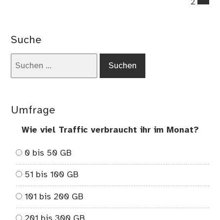
2
on
Gü
Bri
Suche
im
Ne
Suchen
–
nach:
my
Sp
Umfrage
Wie viel Traffic verbraucht ihr im Monat?
0 bis 50 GB
51 bis 100 GB
101 bis 200 GB
201 bis 300 GB