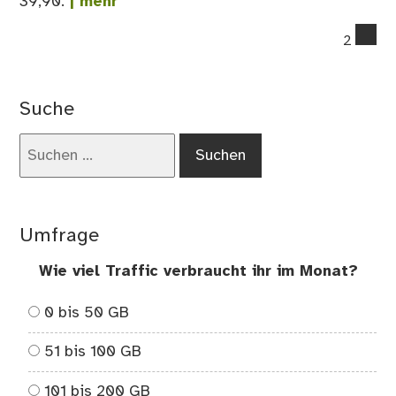
39,90.
| mehr
co
2
on
Gü
Bri
Suche
im
Ne
Suchen
–
nach:
my
Sp
Umfrage
Wie viel Traffic verbraucht ihr im Monat?
0 bis 50 GB
51 bis 100 GB
101 bis 200 GB