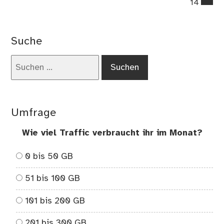
14
on
Wo
un
Suche
der
Gro
Suchen
nach:
Umfrage
Wie viel Traffic verbraucht ihr im Monat?
0 bis 50 GB
51 bis 100 GB
101 bis 200 GB
201 bis 300 GB