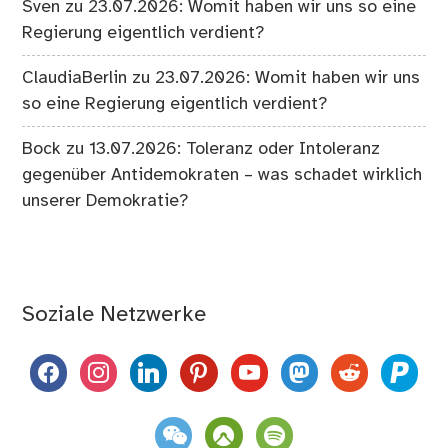
Sven
zu
23.07.2026: Womit haben wir uns so eine
Regierung eigentlich verdient?
ClaudiaBerlin
zu
23.07.2026: Womit haben wir uns
so eine Regierung eigentlich verdient?
Bock
zu
13.07.2026: Toleranz oder Intoleranz
gegenüber Antidemokraten – was schadet wirklich
unserer Demokratie?
Soziale Netzwerke
facebook
instagram
linkedin
pinterest
youtube
mastodon
reddit
paypal
weixin
komoot
spotify