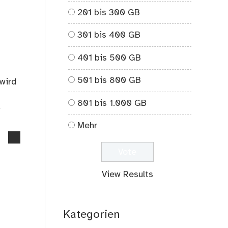
201 bis 300 GB
301 bis 400 GB
401 bis 500 GB
501 bis 800 GB
 wird
801 bis 1.000 GB
d
Mehr
no
comments
on
02.01.2023:
View Results
Böllerverbot
Kategorien