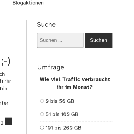
Blogaktionen
Suche
Suchen
nach:
;-)
Umfrage
ch
Wie viel Traffic verbraucht
t ihr
ihr im Monat?
bin
e
0 bis 50 GB
nter
51 bis 100 GB
comments
2
on
101 bis 200 GB