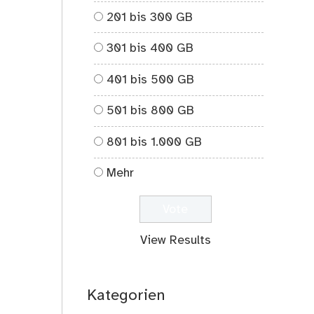
Aufgabe
201 bis 300 GB
2
von
301 bis 400 GB
Bernd
–
401 bis 500 GB
Diesmal
geht
501 bis 800 GB
es
um
801 bis 1.000 GB
U-
Bahnen
Mehr
;-)
View Results
Kategorien