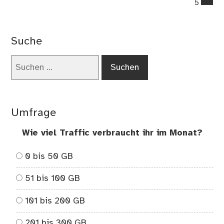
5
on
De
eur
Suche
So
Co
Suchen
20
nach:
–
#E
Umfrage
Wie viel Traffic verbraucht ihr im Monat?
0 bis 50 GB
51 bis 100 GB
101 bis 200 GB
201 bis 300 GB