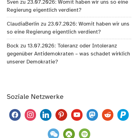
Sven
zu
23.07.2026: Womit haben wir uns so eine
Regierung eigentlich verdient?
ClaudiaBerlin
zu
23.07.2026: Womit haben wir uns
so eine Regierung eigentlich verdient?
Bock
zu
13.07.2026: Toleranz oder Intoleranz
gegenüber Antidemokraten – was schadet wirklich
unserer Demokratie?
Soziale Netzwerke
facebook
instagram
linkedin
pinterest
youtube
mastodon
reddit
paypal
weixin
komoot
spotify