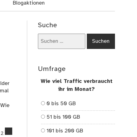
Blogaktionen
Suche
Suchen
nach:
Umfrage
Wie viel Traffic verbraucht
lder
ihr im Monat?
 mal
0 bis 50 GB
 Wie
51 bis 100 GB
101 bis 200 GB
comments
2