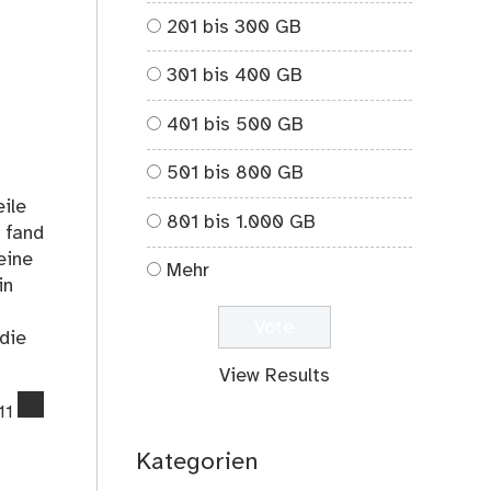
on
201 bis 300 GB
Nachtrag
Elektromotor
301 bis 400 GB
401 bis 500 GB
501 bis 800 GB
ile
801 bis 1.000 GB
 fand
eine
Mehr
in
die
View Results
comments
11
on
Elektromotor
Kategorien