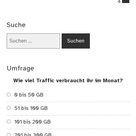
4
on
Au
da
Suche
Bur
out
Suchen
Sy
nach:
pr
Umfrage
Wie viel Traffic verbraucht ihr im Monat?
0 bis 50 GB
51 bis 100 GB
101 bis 200 GB
201 bis 300 GB