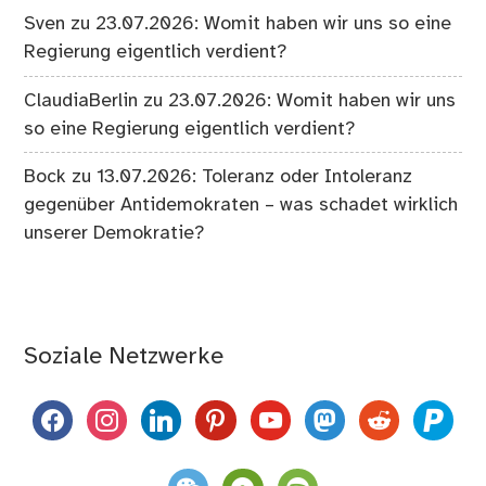
Sven
zu
23.07.2026: Womit haben wir uns so eine
Regierung eigentlich verdient?
ClaudiaBerlin
zu
23.07.2026: Womit haben wir uns
so eine Regierung eigentlich verdient?
Bock
zu
13.07.2026: Toleranz oder Intoleranz
gegenüber Antidemokraten – was schadet wirklich
unserer Demokratie?
Soziale Netzwerke
facebook
instagram
linkedin
pinterest
youtube
mastodon
reddit
paypal
weixin
komoot
spotify