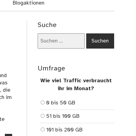
Blogaktionen
Suche
Suchen
nach:
Umfrage
und
Wie viel Traffic verbraucht
 was
ihr im Monat?
, die
ch im
0 bis 50 GB
51 bis 100 GB
te
101 bis 200 GB