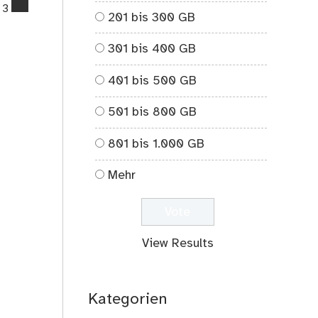
comments
3
201 bis 300 GB
on
10
301 bis 400 GB
Jahre
danach….
401 bis 500 GB
501 bis 800 GB
801 bis 1.000 GB
Mehr
View Results
Kategorien