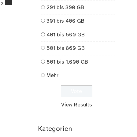
comments
2
201 bis 300 GB
on
Sven
301 bis 400 GB
kocht:
Anatolischen
401 bis 500 GB
Weißkohlauflauf
501 bis 800 GB
801 bis 1.000 GB
Mehr
View Results
Kategorien