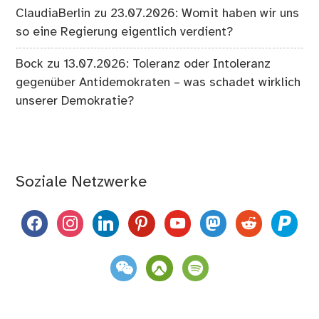
ClaudiaBerlin
zu
23.07.2026: Womit haben wir uns
so eine Regierung eigentlich verdient?
Bock
zu
13.07.2026: Toleranz oder Intoleranz
gegenüber Antidemokraten – was schadet wirklich
unserer Demokratie?
Soziale Netzwerke
facebook
instagram
linkedin
pinterest
youtube
mastodon
reddit
paypal
weixin
komoot
spotify