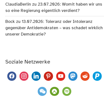
ClaudiaBerlin
zu
23.07.2026: Womit haben wir uns
so eine Regierung eigentlich verdient?
Bock
zu
13.07.2026: Toleranz oder Intoleranz
gegenüber Antidemokraten – was schadet wirklich
unserer Demokratie?
Soziale Netzwerke
facebook
instagram
linkedin
pinterest
youtube
mastodon
reddit
paypal
weixin
komoot
spotify