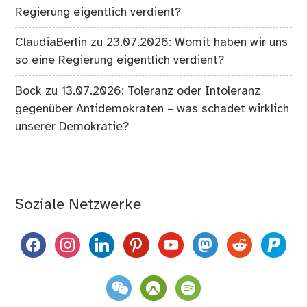
Regierung eigentlich verdient?
ClaudiaBerlin
zu
23.07.2026: Womit haben wir uns
so eine Regierung eigentlich verdient?
Bock
zu
13.07.2026: Toleranz oder Intoleranz
gegenüber Antidemokraten – was schadet wirklich
unserer Demokratie?
Soziale Netzwerke
facebook
instagram
linkedin
pinterest
youtube
mastodon
reddit
paypal
weixin
komoot
spotify