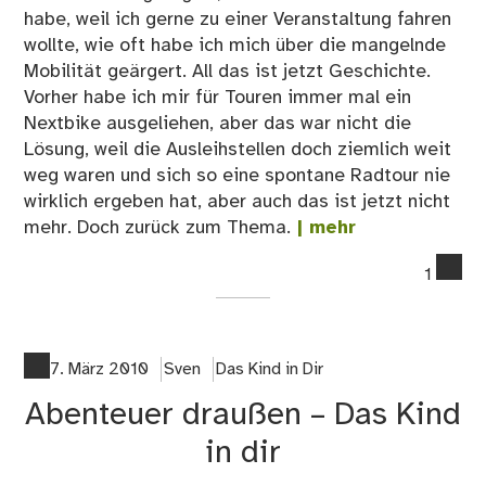
habe, weil ich gerne zu einer Veranstaltung fahren
wollte, wie oft habe ich mich über die mangelnde
Mobilität geärgert. All das ist jetzt Geschichte.
Vorher habe ich mir für Touren immer mal ein
Nextbike ausgeliehen, aber das war nicht die
Lösung, weil die Ausleihstellen doch ziemlich weit
weg waren und sich so eine spontane Radtour nie
wirklich ergeben hat, aber auch das ist jetzt nicht
mehr. Doch zurück zum Thema.
| mehr
co
1
on
Ab
Rad
in
7. März 2010
Sven
Das Kind in Dir
Ber
Abenteuer draußen – Das Kind
in dir