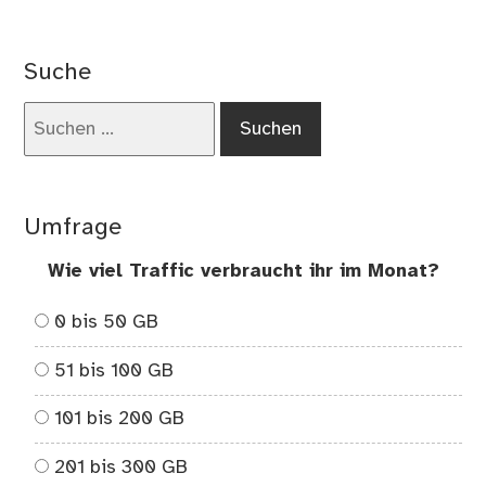
on
Ab
dr
Suche
–
Da
Suchen
Kin
nach:
in
dir
Umfrage
Wie viel Traffic verbraucht ihr im Monat?
0 bis 50 GB
51 bis 100 GB
101 bis 200 GB
201 bis 300 GB