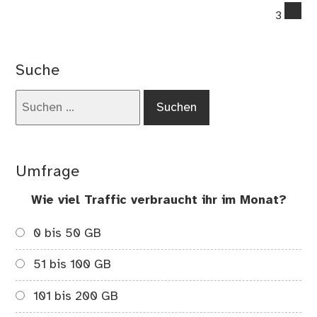
co
3
on
Me
4.U
Suche
der
Bür
Suchen
übe
nach:
10
Kil
Umfrage
Wie viel Traffic verbraucht ihr im Monat?
0 bis 50 GB
51 bis 100 GB
101 bis 200 GB