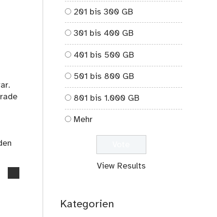
201 bis 300 GB
301 bis 400 GB
401 bis 500 GB
501 bis 800 GB
ar.
erade
801 bis 1.000 GB
Mehr
den
View Results
no
comments
on
Kategorien
Gedanken
zum