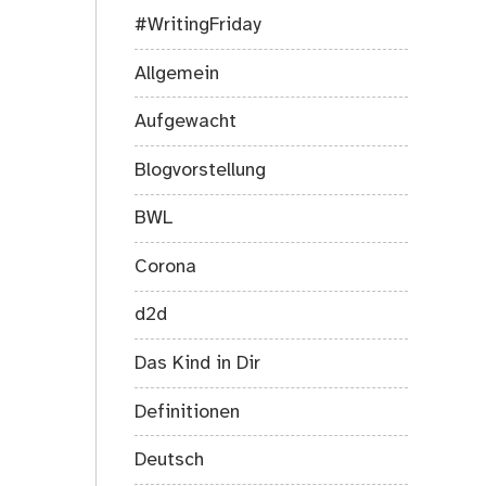
03.
#WritingFriday
Oktober
Allgemein
Aufgewacht
Blogvorstellung
BWL
Corona
d2d
Das Kind in Dir
Definitionen
Deutsch