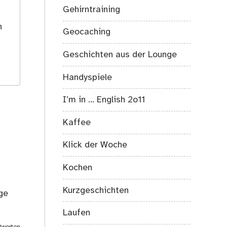
Gehirntraining
s
h
Geocaching
Geschichten aus der Lounge
.
Handyspiele
I’m in … English 2o11
Kaffee
Klick der Woche
Kochen
Kurzgeschichten
ge
Laufen