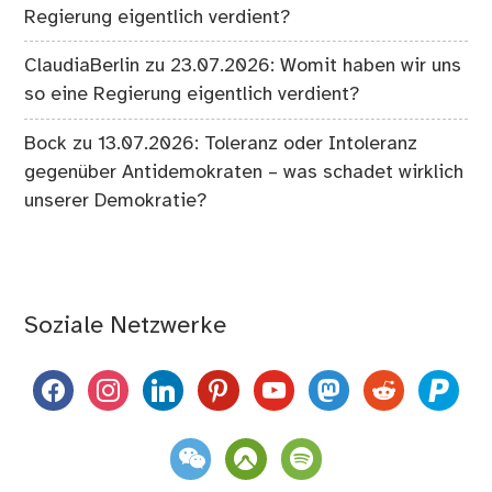
Regierung eigentlich verdient?
ClaudiaBerlin
zu
23.07.2026: Womit haben wir uns
so eine Regierung eigentlich verdient?
Bock
zu
13.07.2026: Toleranz oder Intoleranz
gegenüber Antidemokraten – was schadet wirklich
unserer Demokratie?
Soziale Netzwerke
facebook
instagram
linkedin
pinterest
youtube
mastodon
reddit
paypal
weixin
komoot
spotify