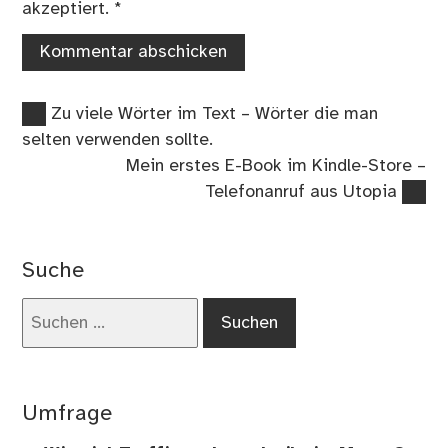
akzeptiert.
*
Vorheriger
Beitragsnavigation
Zu viele Wörter im Text – Wörter die man
Beitrag:
selten verwenden sollte.
Nächster
Mein erstes E-Book im Kindle-Store –
Beitrag:
Telefonanruf aus Utopia
Suche
Suchen
nach:
Umfrage