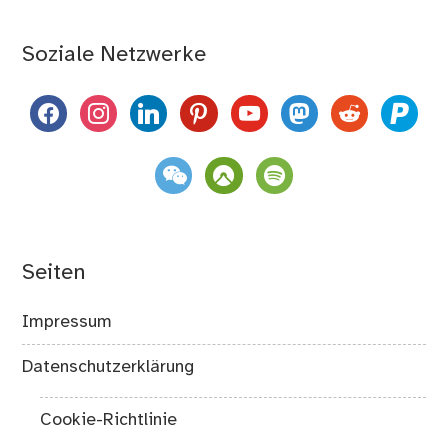
Soziale Netzwerke
facebook
instagram
linkedin
pinterest
youtube
mastodon
reddit
paypal
weixin
komoot
spotify
Seiten
Impressum
Datenschutzerklärung
Cookie-Richtlinie