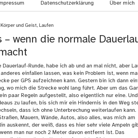
mpressum
Datenschutzerklärung
Über mich
r Körper und Geist
,
Laufen
s – wenn die normale Dauerla
 macht
 Dauerlauf-Runde, habe ich ab und an mal nicht, aber L
 anderes einfallen lassen, was kein Problem ist, wenn ma
cke per GPS aufzeichnen kann. Gestern bin ich dann ein
ung, wo mich die Strecke wohl lang führt. Aber um das Ga
n paar Regeln aufgestellt, also eigentlich nur eine. Und
us zu laufen, bis sich mir ein Hindernis in den Weg stel
chseln, dass ich ohne Unterbrechung weiterlaufen kann.
Straßen, Mauern, Wände, Autos, also alles, was mich am
lin auskennt, der weiß, dass es hier sehr viele Ampeln gib
 wenn man nur noch 2 Meter davon entfernt ist. Das