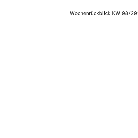
Nächster
Wochenrückblick KW 08/20
Beitrag: