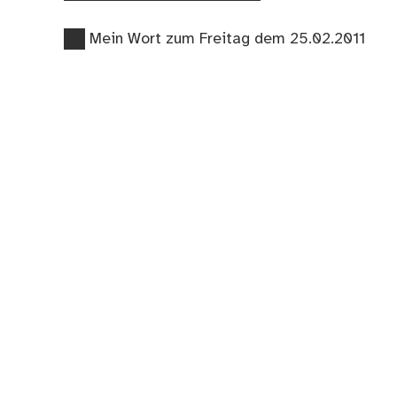
Vorheriger
Beitragsnavigation
Mein Wort zum Freitag dem 25.02.2011
Beitrag: