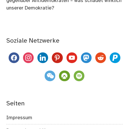
gegenüber Antidemokraten – was schadet wirklich
unserer Demokratie?
Soziale Netzwerke
facebook
instagram
linkedin
pinterest
youtube
mastodon
reddit
paypal
weixin
komoot
spotify
Seiten
Impressum