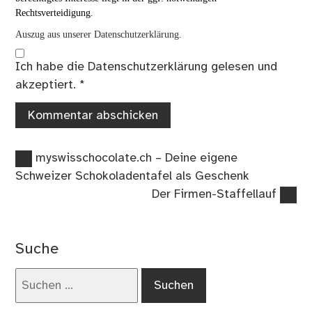
Rechtsverteidigung.
Auszug aus unserer Datenschutzerklärung.
Ich habe die
Datenschutzerklärung
gelesen und
akzeptiert.
*
Vorheriger
Beitragsnavigation
myswisschocolate.ch – Deine eigene
Beitrag:
Schweizer Schokoladentafel als Geschenk
Nächster
Der Firmen-Staffellauf
Beitrag:
Suche
Suchen
nach: