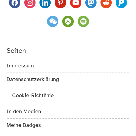
facebook
instagram
linkedin
pinterest
youtube
mastodon
reddit
paypal
weixin
komoot
spotify
Seiten
Impressum
Datenschutzerklärung
Cookie-Richtlinie
In den Medien
Meine Badges