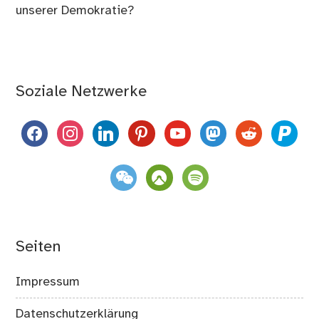
unserer Demokratie?
Soziale Netzwerke
facebook
instagram
linkedin
pinterest
youtube
mastodon
reddit
paypal
weixin
komoot
spotify
Seiten
Impressum
Datenschutzerklärung