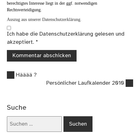
berechtigtes Interesse liegt in der ggf. notwendigen
Rechtsverteidigung.
Auszug aus unserer Datenschutzerklärung.
Ich habe die
Datenschutzerklärung
gelesen und
akzeptiert.
*
Vorheriger
Beitragsnavigation
Hääää ?
Beitrag:
Nächster
Persönlicher Laufkalender 2010
Beitrag:
Suche
Suchen
nach: