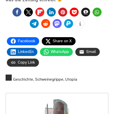
was die Zeitung schreibt
0
Facebook
Share on X
LinkedIn
WhatsApp
Email
Copy Link
Geschichte
,
Schweinegrippe
,
Utopia