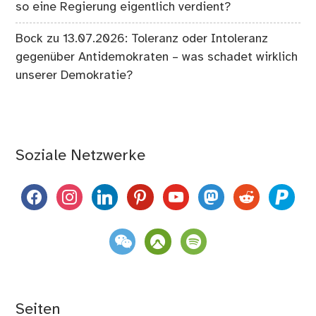
so eine Regierung eigentlich verdient?
Bock
zu
13.07.2026: Toleranz oder Intoleranz
gegenüber Antidemokraten – was schadet wirklich
unserer Demokratie?
Soziale Netzwerke
facebook
instagram
linkedin
pinterest
youtube
mastodon
reddit
paypal
weixin
komoot
spotify
Seiten