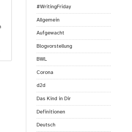
#WritingFriday
s
Allgemein
h
Aufgewacht
Blogvorstellung
.
BWL
Corona
d2d
Das Kind in Dir
Definitionen
Deutsch