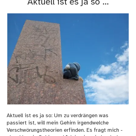
Aktuell ist es ja so …
jet
sc
…
Aktuell ist es ja so: Um zu verdrängen was
passiert ist, will mein Gehirn irgendwelche
Verschwörungstheorien erfinden. Es fragt mich -