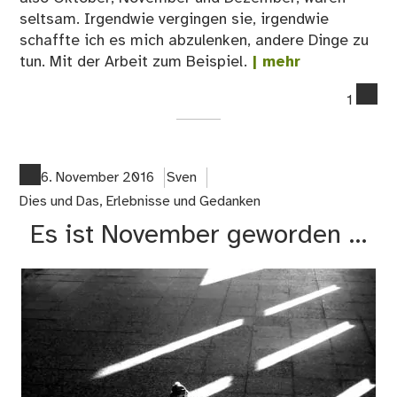
seltsam. Irgendwie vergingen sie, irgendwie
schaffte ich es mich abzulenken, andere Dinge zu
tun. Mit der Arbeit zum Beispiel.
| mehr
co
1
on
Da
Jah
20
6. November 2016
Sven
war
Dies und Das
,
Erlebnisse und Gedanken
auf
Es ist November geworden …
mi
…