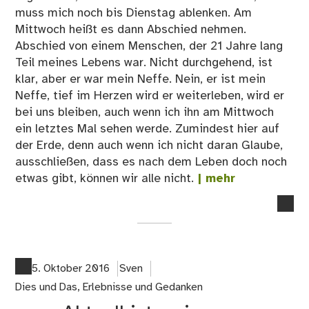
muss mich noch bis Dienstag ablenken. Am
Mittwoch heißt es dann Abschied nehmen.
Abschied von einem Menschen, der 21 Jahre lang
Teil meines Lebens war. Nicht durchgehend, ist
klar, aber er war mein Neffe. Nein, er ist mein
Neffe, tief im Herzen wird er weiterleben, wird er
bei uns bleiben, auch wenn ich ihn am Mittwoch
ein letztes Mal sehen werde. Zumindest hier auf
der Erde, denn auch wenn ich nicht daran Glaube,
ausschließen, dass es nach dem Leben doch noch
etwas gibt, können wir alle nicht.
| mehr
no
co
on
Zw
Wo
5. Oktober 2016
Sven
sin
Dies und Das
,
Erlebnisse und Gedanken
es