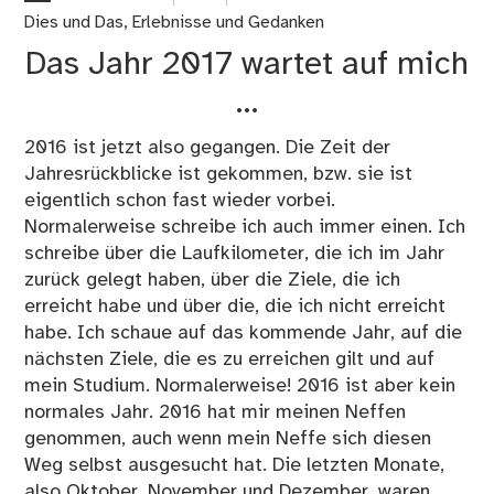
die
Dies und Das
,
Erlebnisse und Gedanken
Em
Das Jahr 2017 wartet auf mich
für
alt
…
Ge
…
2016 ist jetzt also gegangen. Die Zeit der
Jahresrückblicke ist gekommen, bzw. sie ist
eigentlich schon fast wieder vorbei.
Normalerweise schreibe ich auch immer einen. Ich
schreibe über die Laufkilometer, die ich im Jahr
zurück gelegt haben, über die Ziele, die ich
erreicht habe und über die, die ich nicht erreicht
habe. Ich schaue auf das kommende Jahr, auf die
nächsten Ziele, die es zu erreichen gilt und auf
mein Studium. Normalerweise! 2016 ist aber kein
normales Jahr. 2016 hat mir meinen Neffen
genommen, auch wenn mein Neffe sich diesen
Weg selbst ausgesucht hat. Die letzten Monate,
also Oktober, November und Dezember, waren