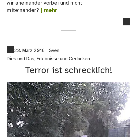
wir aneinander vorbei und nicht
miteinander?
| mehr
no
co
on
De
Ta
23. März 2016
Sven
da
Dies und Das
,
Erlebnisse und Gedanken
…
Terror ist schrecklich!