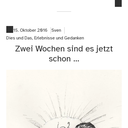
no
co
on
Ab
wa
15. Oktober 2016
Sven
wä
Dies und Das
,
Erlebnisse und Gedanken
da
Zwei Wochen sind es jetzt
schon …