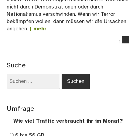
nicht durch Demonstrationen oder durch
Nationalismus verschwinden. Wenn wir Terror
bekämpfen wollen, dann müssen wir die Ursachen
angehen.
| mehr
co
1
on
Ter
ist
Suche
sch
Suchen
nach:
Umfrage
Wie viel Traffic verbraucht ihr im Monat?
0 bis 50 GB