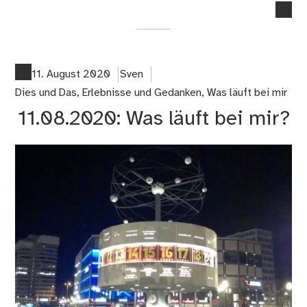
no
co
on
Fün
Jah
11. August 2020
Sven
Dies und Das
,
Erlebnisse und Gedanken
,
Was läuft bei mir
11.08.2020: Was läuft bei mir?