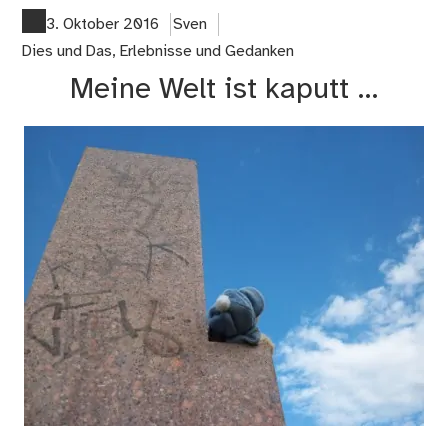
ist
3. Oktober 2016
Sven
es
Dies und Das
,
Erlebnisse und Gedanken
ja
Meine Welt ist kaputt …
so
…