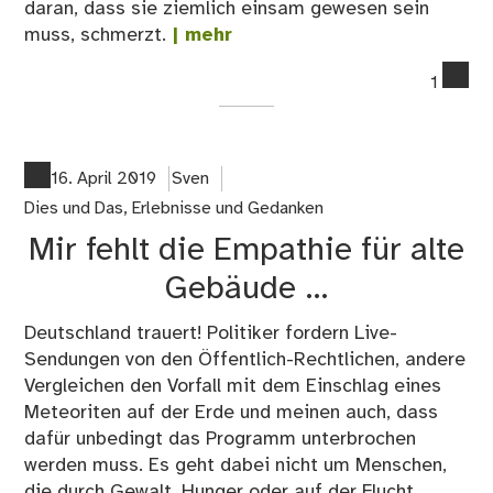
daran, dass sie ziemlich einsam gewesen sein
muss, schmerzt.
| mehr
co
1
on
11.
Wa
läu
16. April 2019
Sven
bei
Dies und Das
,
Erlebnisse und Gedanken
mir
Mir fehlt die Empathie für alte
Gebäude …
Deutschland trauert! Politiker fordern Live-
Sendungen von den Öffentlich-Rechtlichen, andere
Vergleichen den Vorfall mit dem Einschlag eines
Meteoriten auf der Erde und meinen auch, dass
dafür unbedingt das Programm unterbrochen
werden muss. Es geht dabei nicht um Menschen,
die durch Gewalt, Hunger oder auf der Flucht