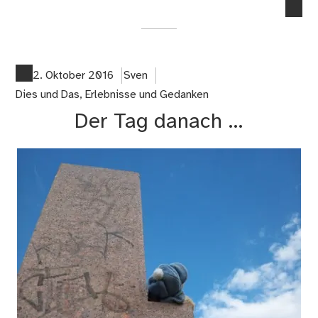
no
co
on
Me
We
2. Oktober 2016
Sven
ist
Dies und Das
,
Erlebnisse und Gedanken
kap
Der Tag danach …
…