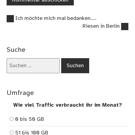
Vorheriger
Beitragsnavigation
Ich möchte mich mal bedanken…..
Beitrag:
Nächster
Riesen in Berlin
Beitrag:
Suche
Suchen
nach:
Umfrage
Wie viel Traffic verbraucht ihr im Monat?
0 bis 50 GB
51 bis 100 GB