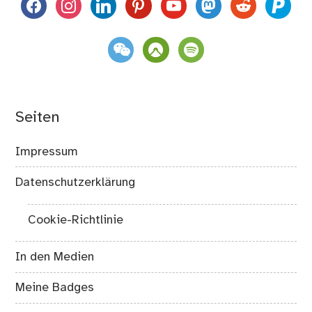
facebook
instagram
linkedin
pinterest
youtube
mastodon
reddit
paypal
weixin
komoot
spotify
Seiten
Impressum
Datenschutzerklärung
Cookie-Richtlinie
In den Medien
Meine Badges